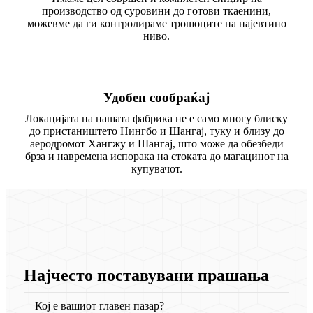
производство од суровини до готови ткаенини,
можевме да ги контролираме трошоците на најевтино
ниво.
Удобен сообраќај
Локацијата на нашата фабрика не е само многу блиску
до пристаништето Нингбо и Шангај, туку и близу до
аеродромот Хангжу и Шангај, што може да обезбеди
брза и навремена испорака на стоката до магацинот на
купувачот.
Најчесто поставувани прашања
Кој е вашиот главен пазар?