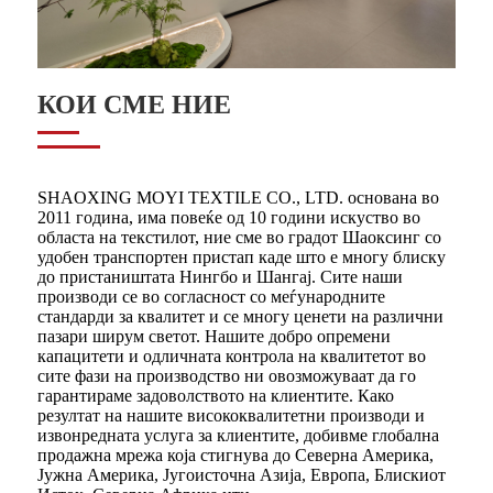
КОИ СМЕ НИЕ
SHAOXING MOYI TEXTILE CO., LTD. основана во
2011 година, има повеќе од 10 години искуство во
областа на текстилот, ние сме во градот Шаоксинг со
удобен транспортен пристап каде што е многу блиску
до пристаништата Нингбо и Шангај. Сите наши
производи се во согласност со меѓународните
стандарди за квалитет и се многу ценети на различни
пазари ширум светот. Нашите добро опремени
капацитети и одличната контрола на квалитетот во
сите фази на производство ни овозможуваат да го
гарантираме задоволството на клиентите. Како
резултат на нашите висококвалитетни производи и
извонредната услуга за клиентите, добивме глобална
продажна мрежа која стигнува до Северна Америка,
Јужна Америка, Југоисточна Азија, Европа, Блискиот