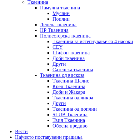
Ткаенина
Памучна ткаенина
Муслин
Поплин
Ленена ткаенина
НР Ткаенина
Полиестерска ткаенина
Ткаенина за истегнување со 4 насоки
CEY
Шифон ткаенина
Доби ткаенина
Други
Сатенска ткаенина
Ткаенина од вискоза
Ткаенина Шалис
Креп Ткаенина
Доби и Жакард
Ткаенина од ликра
Други
Ткаенина од поплин
SLUB Ткаенина
Твил Ткаенина
Обоена предиво
Вести
Најчесто поставувани прашања