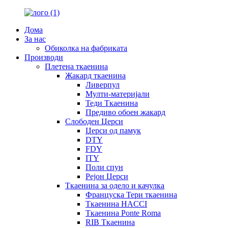
Дома
За нас
Обиколка на фабриката
Производи
Плетена ткаенина
Жакард ткаенина
Ливерпул
Мулти-материјали
Теди Ткаенина
Предиво обоен жакард
Слободен Џерси
Џерси од памук
DTY
FDY
ITY
Поли спун
Рејон Џерси
Ткаенина за одело и качулка
Француска Тери ткаенина
Ткаенина HACCI
Ткаенина Ponte Roma
RIB Ткаенина