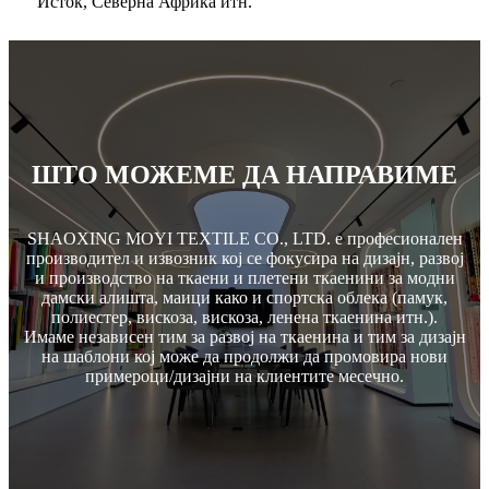
Исток, Северна Африка итн.
ШТО МОЖЕМЕ ДА НАПРАВИМЕ
SHAOXING MOYI TEXTILE CO., LTD. е професионален
производител и извозник кој се фокусира на дизајн, развој
и производство на ткаени и плетени ткаенини за модни
дамски алишта, маици како и спортска облека (памук,
полиестер, вискоза, вискоза, ленена ткаенина итн.).
Имаме независен тим за развој на ткаенина и тим за дизајн
на шаблони кој може да продолжи да промовира нови
примероци/дизајни на клиентите месечно.