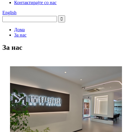
Контактирајте со нас
English
Дома
За нас
За нас