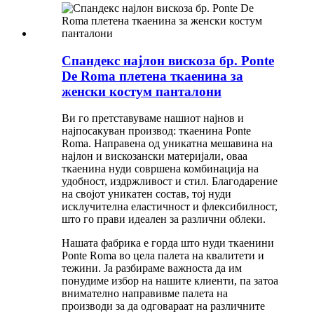
Спандекс најлон вискоза бр. Ponte
De Roma плетена ткаенина за
женски костум панталони
Ви го претставуваме нашиот најнов и
најпосакуван производ: ткаенина Ponte
Roma. Направена од уникатна мешавина на
најлон и вискозански материјали, оваа
ткаенина нуди совршена комбинација на
удобност, издржливост и стил. Благодарение
на својот уникатен состав, тој нуди
исклучителна еластичност и флексибилност,
што го прави идеален за различни облеки.
Нашата фабрика е горда што нуди ткаенини
Ponte Roma во цела палета на квалитети и
тежини. Ја разбираме важноста да им
понудиме избор на нашите клиенти, па затоа
внимателно направивме палета на
производи за да одговараат на различните