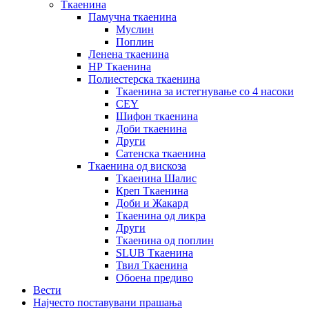
Ткаенина
Памучна ткаенина
Муслин
Поплин
Ленена ткаенина
НР Ткаенина
Полиестерска ткаенина
Ткаенина за истегнување со 4 насоки
CEY
Шифон ткаенина
Доби ткаенина
Други
Сатенска ткаенина
Ткаенина од вискоза
Ткаенина Шалис
Креп Ткаенина
Доби и Жакард
Ткаенина од ликра
Други
Ткаенина од поплин
SLUB Ткаенина
Твил Ткаенина
Обоена предиво
Вести
Најчесто поставувани прашања