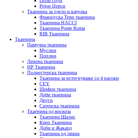
Поли спун
Рејон Џерси
Ткаенина за одело и качулка
Француска Тери ткаенина
Ткаенина HACCI
Ткаенина Ponte Roma
RIB Ткаенина
Ткаенина
Памучна ткаенина
Муслин
Поплин
Ленена ткаенина
НР Ткаенина
Полиестерска ткаенина
Ткаенина за истегнување со 4 насоки
CEY
Шифон ткаенина
Доби ткаенина
Други
Сатенска ткаенина
Ткаенина од вискоза
Ткаенина Шалис
Креп Ткаенина
Доби и Жакард
Ткаенина од ликра