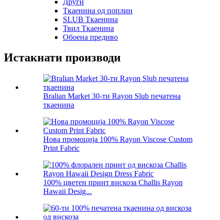
Други
Ткаенина од поплин
SLUB Ткаенина
Твил Ткаенина
Обоена предиво
Истакнати производи
Bralian Market 30-ти Rayon Slub печатена
ткаенина
Нова промоција 100% Rayon Viscose Custom
Print Fabric
100% цветен принт вискоза Challis Rayon
Hawaii Desig...