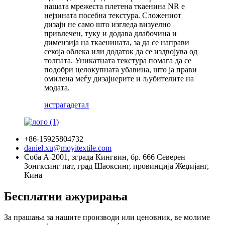
нашата мрежеста плетена ткаенина NR е
нејзината посебна текстура. Сложениот
дизајн не само што изгледа визуелно
привлечен, туку и додава длабочина и
димензија на ткаенината, за да се направи
секоја облека или додаток да се издвојува од
толпата. Уникатната текстура помага да се
подобри целокупната убавина, што ја прави
омилена меѓу дизајнерите и љубителите на
модата.
истрага
детал
+86-15925804732
daniel.xu@moyitextile.com
Соба А-2001, зграда Кингвин, бр. 666 Северен
Зонгксинг пат, град Шаоксинг, провинција Жеџијанг,
Кина
Бесплатни ажурирања
За прашања за нашите производи или ценовник, ве молиме