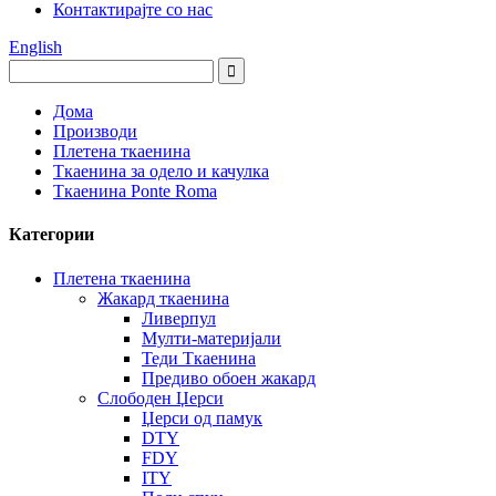
Контактирајте со нас
English
Дома
Производи
Плетена ткаенина
Ткаенина за одело и качулка
Ткаенина Ponte Roma
Категории
Плетена ткаенина
Жакард ткаенина
Ливерпул
Мулти-материјали
Теди Ткаенина
Предиво обоен жакард
Слободен Џерси
Џерси од памук
DTY
FDY
ITY