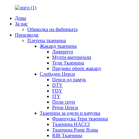
Дома
За нас
Обиколка на фабриката
Производи
Плетена ткаенина
Жакард ткаенина
Ливерпул
Мулти-материјали
Теди Ткаенина
Предиво обоен жакард
Слободен Џерси
Џерси од памук
DTY
FDY
ITY
Поли спун
Рејон Џерси
Ткаенина за одело и качулка
Француска Тери ткаенина
Ткаенина HACCI
Ткаенина Ponte Roma
RIB Ткаенина