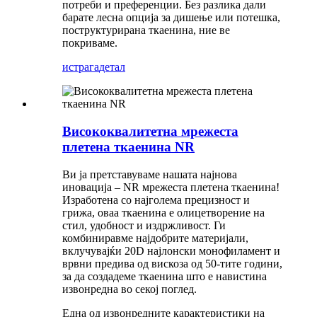
потреби и преференции. Без разлика дали
барате лесна опција за дишење или потешка,
поструктурирана ткаенина, ние ве
покриваме.
истрага
детал
Висококвалитетна мрежеста
плетена ткаенина NR
Ви ја претставуваме нашата најнова
иновација – NR мрежеста плетена ткаенина!
Изработена со најголема прецизност и
грижа, оваа ткаенина е олицетворение на
стил, удобност и издржливост. Ги
комбиниравме најдобрите материјали,
вклучувајќи 20D најлонски монофиламент и
врвни предива од вискоза од 50-тите години,
за да создадеме ткаенина што е навистина
извонредна во секој поглед.
Една од извонредните карактеристики на