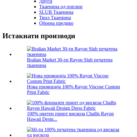
Други
Ткаенина од поплин
SLUB Ткаенина
Твил Ткаенина
Обоена предиво
Истакнати производи
Bralian Market 30-ти Rayon Slub печатена
ткаенина
Нова промоција 100% Rayon Viscose Custom
Print Fabric
100% цветен принт вискоза Challis Rayon
Hawaii Desig...