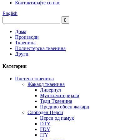
Контактирајте со нас
English
Дома
Производи
Ткаенина
Полиестерска ткаенина
Други
Категории
Плетена ткаенина
Жакард ткаенина
Ливерпул
Мулти-материјали
Теди Ткаенина
Предиво обоен жакард
Слободен Џерси
Џерси од памук
DTY
FDY
ITY