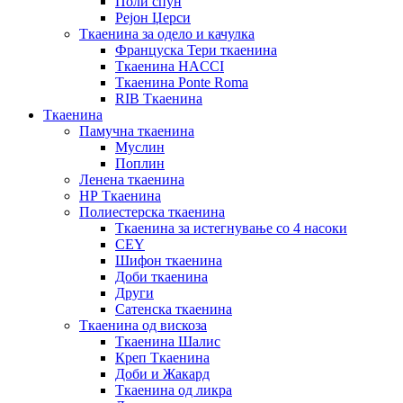
Поли спун
Рејон Џерси
Ткаенина за одело и качулка
Француска Тери ткаенина
Ткаенина HACCI
Ткаенина Ponte Roma
RIB Ткаенина
Ткаенина
Памучна ткаенина
Муслин
Поплин
Ленена ткаенина
НР Ткаенина
Полиестерска ткаенина
Ткаенина за истегнување со 4 насоки
CEY
Шифон ткаенина
Доби ткаенина
Други
Сатенска ткаенина
Ткаенина од вискоза
Ткаенина Шалис
Креп Ткаенина
Доби и Жакард
Ткаенина од ликра