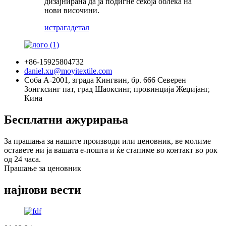
дизајнирана да ја подигне секоја облека на
нови височини.
истрага
детал
+86-15925804732
daniel.xu@moyitextile.com
Соба А-2001, зграда Кингвин, бр. 666 Северен
Зонгксинг пат, град Шаоксинг, провинција Жеџијанг,
Кина
Бесплатни ажурирања
За прашања за нашите производи или ценовник, ве молиме
оставете ни ја вашата е-пошта и ќе стапиме во контакт во рок
од 24 часа.
Прашање за ценовник
најнови вести