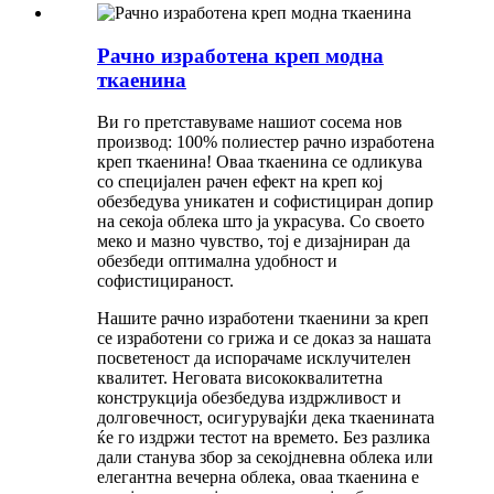
Рачно изработена креп модна
ткаенина
Ви го претставуваме нашиот сосема нов
производ: 100% полиестер рачно изработена
креп ткаенина! Оваа ткаенина се одликува
со специјален рачен ефект на креп кој
обезбедува уникатен и софистициран допир
на секоја облека што ја украсува. Со своето
меко и мазно чувство, тој е дизајниран да
обезбеди оптимална удобност и
софистицираност.
Нашите рачно изработени ткаенини за креп
се изработени со грижа и се доказ за нашата
посветеност да испорачаме исклучителен
квалитет. Неговата висококвалитетна
конструкција обезбедува издржливост и
долговечност, осигурувајќи дека ткаенината
ќе го издржи тестот на времето. Без разлика
дали станува збор за секојдневна облека или
елегантна вечерна облека, оваа ткаенина е