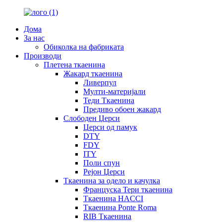
Дома
За нас
Обиколка на фабриката
Производи
Плетена ткаенина
Жакард ткаенина
Ливерпул
Мулти-материјали
Теди Ткаенина
Предиво обоен жакард
Слободен Џерси
Џерси од памук
DTY
FDY
ITY
Поли спун
Рејон Џерси
Ткаенина за одело и качулка
Француска Тери ткаенина
Ткаенина HACCI
Ткаенина Ponte Roma
RIB Ткаенина