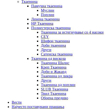
Ткаенина
Памучна ткаенина
Муслин
Поплин
Ленена ткаенина
НР Ткаенина
Полиестерска ткаенина
Ткаенина за истегнување со 4 насоки
CEY
Шифон ткаенина
Доби ткаенина
Други
Сатенска ткаенина
Ткаенина од вискоза
Ткаенина Шалис
Креп Ткаенина
Доби и Жакард
Ткаенина од ликра
Други
Ткаенина од поплин
SLUB Ткаенина
Твил Ткаенина
Обоена предиво
Вести
Најчесто поставувани прашања