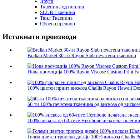
Други
Ткаенина од поплин
SLUB Ткаенина
Твил Ткаенина
Обоена предиво
Истакнати производи
Bralian Market 30-ти Rayon Slub печатена ткаенина
Нова промоција 100% Rayon Viscose Custom Print Fa
100% цветен принт вискоза Challis Rayon Hawaii Desi
60-ти 100% печатена ткаенина од вискоза од вискоз
100% вискоза од 60-тите Herribone печатена ткаени
Голем цветен тропски дизајн 100% вискоза Challis Pri