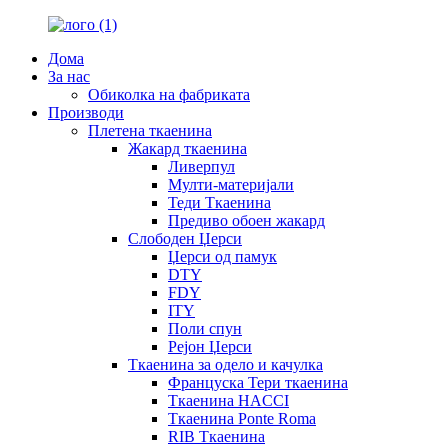
Дома
За нас
Обиколка на фабриката
Производи
Плетена ткаенина
Жакард ткаенина
Ливерпул
Мулти-материјали
Теди Ткаенина
Предиво обоен жакард
Слободен Џерси
Џерси од памук
DTY
FDY
ITY
Поли спун
Рејон Џерси
Ткаенина за одело и качулка
Француска Тери ткаенина
Ткаенина HACCI
Ткаенина Ponte Roma
RIB Ткаенина