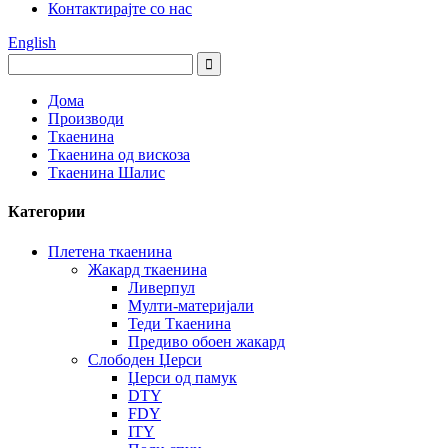
Контактирајте со нас
English
Дома
Производи
Ткаенина
Ткаенина од вискоза
Ткаенина Шалис
Категории
Плетена ткаенина
Жакард ткаенина
Ливерпул
Мулти-материјали
Теди Ткаенина
Предиво обоен жакард
Слободен Џерси
Џерси од памук
DTY
FDY
ITY