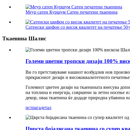
Меур сатен Куршум Сатен печатени ткаенина
Сатенски шифон со висок квалитет на печатење 50
Ткаенина Шалис
Големи цветни тропски дизајн 100% вис
Ви го претставуваме нашиот возбудлив нов производ
прекрасниот дизајн и висококвалитетното печатење,
Големиот цветен дизајн на ткаенината внесува допи
на топлина и енергија, совршени за летно носење и
декор, оваа ткаенина ќе додаде природна убавина на
истрага
детал
Цврста бојадисана ткаенина со супер ква