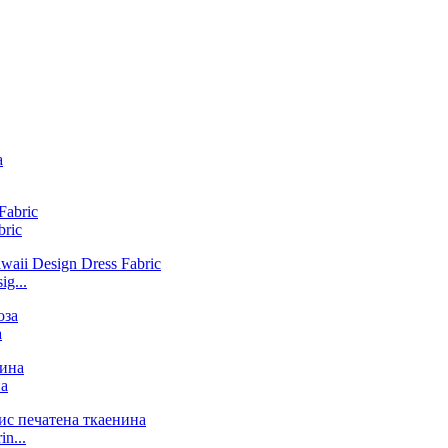
bric
g...
а
на
n...