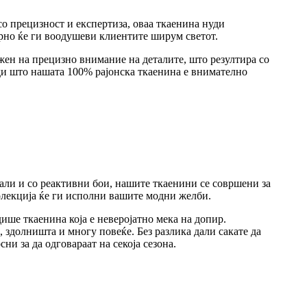
со прецизност и експертиза, оваа ткаенина нуди
урно ќе ги воодушеви клиентите ширум светот.
жен на прецизно внимание на деталите, што резултира со
ади што нашата 100% рајонска ткаенина е внимателно
али и со реактивни бои, нашите ткаенини се совршени за
олекција ќе ги исполни вашите модни желби.
дише ткаенина која е неверојатно мека на допир.
 здолништа и многу повеќе. Без разлика дали сакате да
и за да одговараат на секоја сезона.