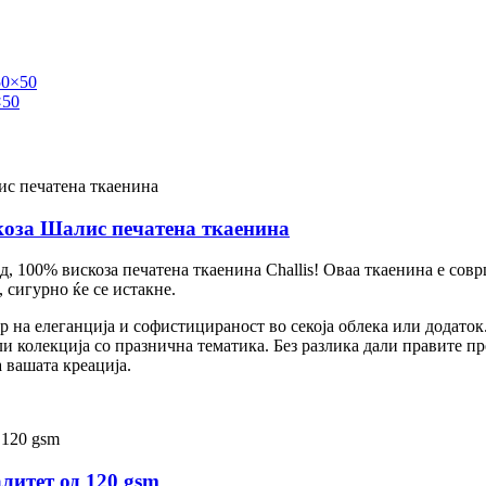
×50
коза Шалис печатена ткаенина
, 100% вискоза печатена ткаенина Challis! Оваа ткаенина е сов
 сигурно ќе се истакне.
р на елеганција и софистицираност во секоја облека или додаток
ли колекција со празнична тематика. Без разлика дали правите 
 вашата креација.
литет од 120 gsm