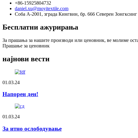
+86-15925804732
daniel.xu@moyitextile.com
Соба А-2001, зграда Кингвин, бр. 666 Северен Зонгксинг
Бесплатни ажурирања
За прашања за нашите производи или ценовник, ве молиме оставе
Прашање за ценовник
најнови вести
01.03.24
Напорен ден!
01.03.24
За итно ослободување