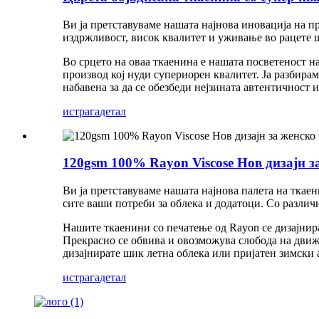
Ви ја претставуваме нашата најнова иновација на п
издржливост, висок квалитет и уживање во рацете 
Во срцето на оваа ткаенина е нашата посветеност н
производ кој нуди супериорен квалитет. Ја разбир
набавена за да се обезбеди нејзината автентичност 
истрага
детал
120gsm 100% Rayon Viscose Нов дизајн з
Ви ја претставуваме нашата најнова палета на ткае
сите ваши потреби за облека и додатоци. Со различ
Нашите ткаенини со печатење од Rayon се дизајниран
Прекрасно се обвива и овозможува слобода на движе
дизајнирате шик летна облека или пријатен зимски а
истрага
детал