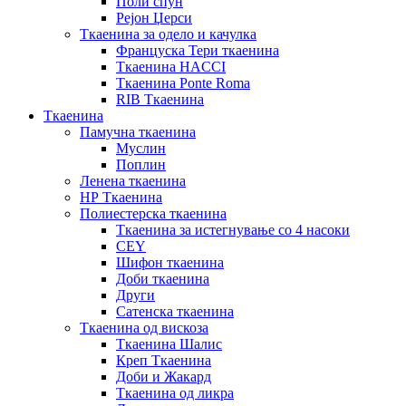
Поли спун
Рејон Џерси
Ткаенина за одело и качулка
Француска Тери ткаенина
Ткаенина HACCI
Ткаенина Ponte Roma
RIB Ткаенина
Ткаенина
Памучна ткаенина
Муслин
Поплин
Ленена ткаенина
НР Ткаенина
Полиестерска ткаенина
Ткаенина за истегнување со 4 насоки
CEY
Шифон ткаенина
Доби ткаенина
Други
Сатенска ткаенина
Ткаенина од вискоза
Ткаенина Шалис
Креп Ткаенина
Доби и Жакард
Ткаенина од ликра