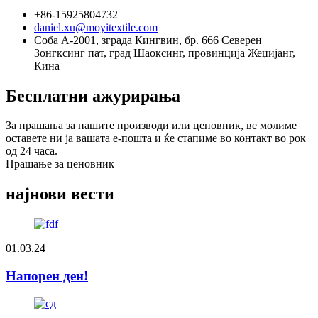
+86-15925804732
daniel.xu@moyitextile.com
Соба А-2001, зграда Кингвин, бр. 666 Северен
Зонгксинг пат, град Шаоксинг, провинција Жеџијанг,
Кина
Бесплатни ажурирања
За прашања за нашите производи или ценовник, ве молиме
оставете ни ја вашата е-пошта и ќе стапиме во контакт во рок
од 24 часа.
Прашање за ценовник
најнови вести
01.03.24
Напорен ден!