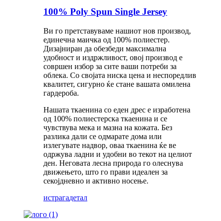
100% Poly Spun Single Jersey
Ви го претставуваме нашиот нов производ,
единечна маичка од 100% полиестер.
Дизајниран да обезбеди максимална
удобност и издржливост, овој производ е
совршен избор за сите ваши потреби за
облека. Со својата ниска цена и неспоредлив
квалитет, сигурно ќе стане вашата омилена
гардероба.
Нашата ткаенина со еден дрес е изработена
од 100% полиестерска ткаенина и се
чувствува мека и мазна на кожата. Без
разлика дали се одмарате дома или
излегувате надвор, оваа ткаенина ќе ве
одржува ладни и удобни во текот на целиот
ден. Неговата лесна природа го олеснува
движењето, што го прави идеален за
секојдневно и активно носење.
истрага
детал