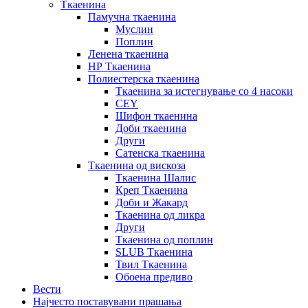
Ткаенина
Памучна ткаенина
Муслин
Поплин
Ленена ткаенина
НР Ткаенина
Полиестерска ткаенина
Ткаенина за истегнување со 4 насоки
CEY
Шифон ткаенина
Доби ткаенина
Други
Сатенска ткаенина
Ткаенина од вискоза
Ткаенина Шалис
Креп Ткаенина
Доби и Жакард
Ткаенина од ликра
Други
Ткаенина од поплин
SLUB Ткаенина
Твил Ткаенина
Обоена предиво
Вести
Најчесто поставувани прашања