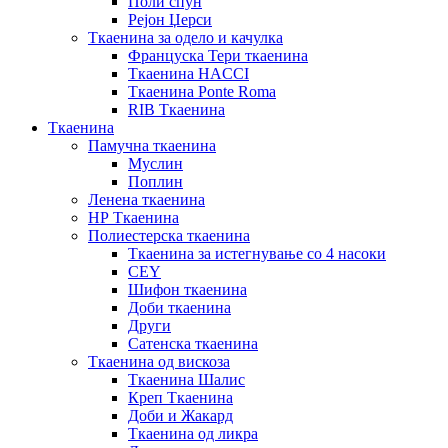
Поли спун
Рејон Џерси
Ткаенина за одело и качулка
Француска Тери ткаенина
Ткаенина HACCI
Ткаенина Ponte Roma
RIB Ткаенина
Ткаенина
Памучна ткаенина
Муслин
Поплин
Ленена ткаенина
НР Ткаенина
Полиестерска ткаенина
Ткаенина за истегнување со 4 насоки
CEY
Шифон ткаенина
Доби ткаенина
Други
Сатенска ткаенина
Ткаенина од вискоза
Ткаенина Шалис
Креп Ткаенина
Доби и Жакард
Ткаенина од ликра