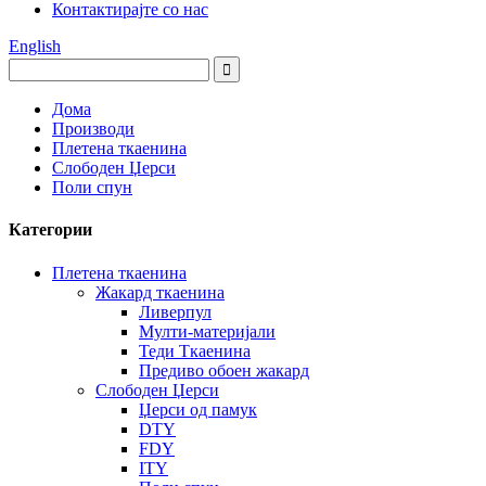
Контактирајте со нас
English
Дома
Производи
Плетена ткаенина
Слободен Џерси
Поли спун
Категории
Плетена ткаенина
Жакард ткаенина
Ливерпул
Мулти-материјали
Теди Ткаенина
Предиво обоен жакард
Слободен Џерси
Џерси од памук
DTY
FDY
ITY