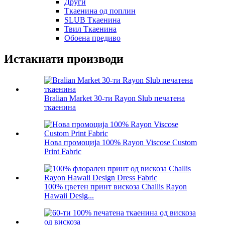
Други
Ткаенина од поплин
SLUB Ткаенина
Твил Ткаенина
Обоена предиво
Истакнати производи
Bralian Market 30-ти Rayon Slub печатена
ткаенина
Нова промоција 100% Rayon Viscose Custom
Print Fabric
100% цветен принт вискоза Challis Rayon
Hawaii Desig...