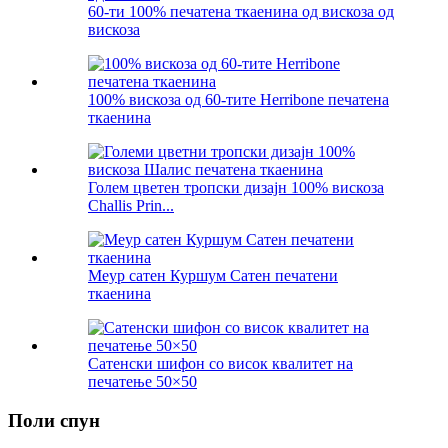
60-ти 100% печатена ткаенина од вискоза од
вискоза
100% вискоза од 60-тите Herribone печатена
ткаенина
Голем цветен тропски дизајн 100% вискоза
Challis Prin...
Меур сатен Куршум Сатен печатени
ткаенина
Сатенски шифон со висок квалитет на
печатење 50×50
Поли спун