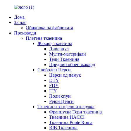
Дома
За нас
Обиколка на фабриката
Производи
Плетена ткаенина
Жакард ткаенина
Ливерпул
Мулти-материјали
Теди Ткаенина
Предиво обоен жакард
Слободен Џерси
Џерси од памук
DTY
FDY
ITY
Поли спун
Рејон Џерси
Ткаенина за одело и качулка
Француска Тери ткаенина
Ткаенина HACCI
Ткаенина Ponte Roma
RIB Ткаенина