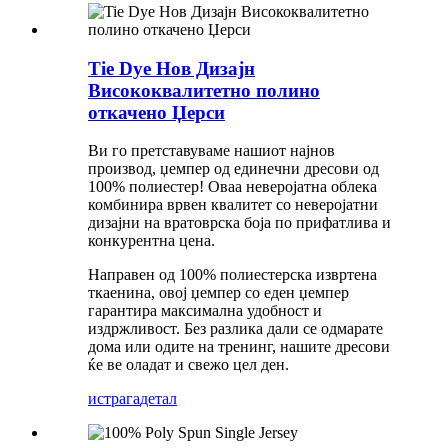
Tie Dye Нов Дизајн
Висококвалитетно полино
откачено Џерси
Ви го претставуваме нашиот најнов
производ, џемпер од единечни дресови од
100% полиестер! Оваа неверојатна облека
комбинира врвен квалитет со неверојатни
дизајни на вратоврска боја по прифатлива и
конкурентна цена.
Направен од 100% полиестерска извртена
ткаенина, овој џемпер со еден џемпер
гарантира максимална удобност и
издржливост. Без разлика дали се одмарате
дома или одите на тренинг, нашите дресови
ќе ве оладат и свежо цел ден.
истрага
детал