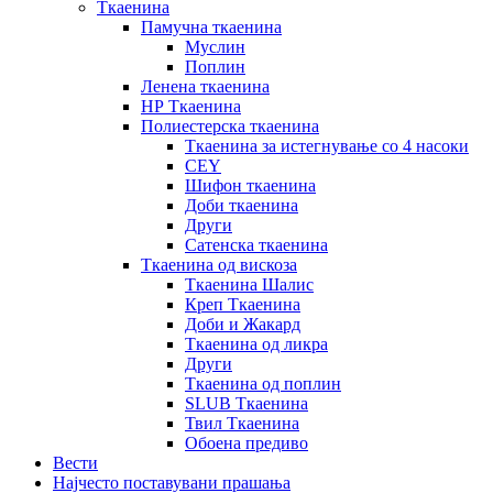
Ткаенина
Памучна ткаенина
Муслин
Поплин
Ленена ткаенина
НР Ткаенина
Полиестерска ткаенина
Ткаенина за истегнување со 4 насоки
CEY
Шифон ткаенина
Доби ткаенина
Други
Сатенска ткаенина
Ткаенина од вискоза
Ткаенина Шалис
Креп Ткаенина
Доби и Жакард
Ткаенина од ликра
Други
Ткаенина од поплин
SLUB Ткаенина
Твил Ткаенина
Обоена предиво
Вести
Најчесто поставувани прашања