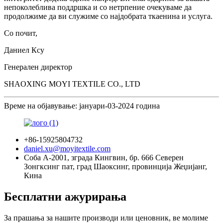
непоколеблива поддршка и со нетрпение очекуваме да
продолжиме да ви служиме со најдобрата ткаенина и услуга.
Со почит,
Даниел Ксу
Генерален директор
SHAOXING MOYI TEXTILE CO., LTD
Време на објавување: јануари-03-2024 година
+86-15925804732
daniel.xu@moyitextile.com
Соба А-2001, зграда Кингвин, бр. 666 Северен
Зонгксинг пат, град Шаоксинг, провинција Жеџијанг,
Кина
Бесплатни ажурирања
За прашања за нашите производи или ценовник, ве молиме