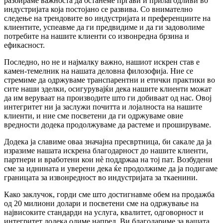
разбираме важноста да останеме пргави и прилагодливи во
индустријата која постојано се развива. Со внимателно
следење на трендовите во индустријата и преференциите на
клиентите, успеавме да ги предвидиме и да ги задоволиме
потребите на нашите клиенти со извонредна брзина и
ефикасност.
Последно, но не и најмалку важно, нашиот искрен став е
камен-темелник на нашата деловна филозофија. Ние се
стремиме да одржуваме транспарентни и етички практики во
сите наши зделки, осигурувајќи дека нашите клиенти можат
да им веруваат на производите што ги добиваат од нас. Овој
интегритет ни ја заслужи почитта и лојалноста на нашите
клиенти, и ние сме посветени да ги одржуваме овие
вредности додека продолжуваме да растеме и прошируваме.
Додека ја славиме оваа значајна пресвртница, би сакале да ја
изразиме нашата искрена благодарност до нашите клиенти,
партнери и вработени кои нè поддржаа на тој пат. Возбудени
сме за иднината и уверени дека ќе продолжиме да ја подигаме
границата за извонредност во индустријата за ткаенини.
Како заклучок, горди сме што достигнавме обем на продажба
од 20 милиони долари и посветени сме на одржување на
највисоките стандарди на услуга, квалитет, одговорност и
интегритет додека одиме напред. Ви благодариме за вашата