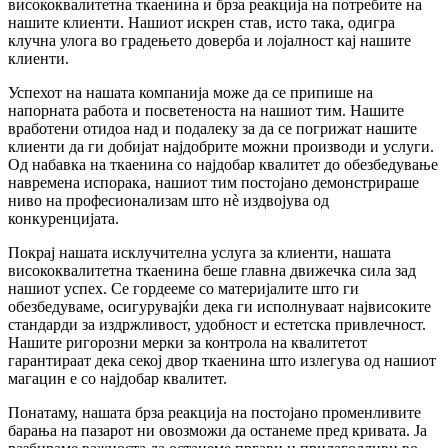
висококвалитетна ткаенина и брза реакција на потребите на
нашите клиенти. Нашиот искрен став, исто така, одигра
клучна улога во градењето доверба и лојалност кај нашите
клиенти.
Успехот на нашата компанија може да се припише на
напорната работа и посветеноста на нашиот тим. Нашите
вработени отидоа над и подалеку за да се погрижат нашите
клиенти да ги добијат најдобрите можни производи и услуги.
Од набавка на ткаенина со најдобар квалитет до обезбедување
навремена испорака, нашиот тим постојано демонстрираше
ниво на професионализам што нè издвојува од
конкуренцијата.
Покрај нашата исклучителна услуга за клиенти, нашата
висококвалитетна ткаенина беше главна движечка сила зад
нашиот успех. Се гордееме со материјалите што ги
обезбедуваме, осигурувајќи дека ги исполнуваат највисоките
стандарди за издржливост, удобност и естетска привлечност.
Нашите ригорозни мерки за контрола на квалитетот
гарантираат дека секој двор ткаенина што излегува од нашиот
магацин е со најдобар квалитет.
Понатаму, нашата брза реакција на постојано променливите
барања на пазарот ни овозможи да останеме пред кривата. Ја