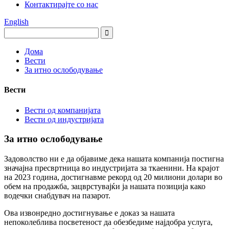
Контактирајте со нас
English
Дома
Вести
За итно ослободување
Вести
Вести од компанијата
Вести од индустријата
За итно ослободување
Задоволство ни е да објавиме дека нашата компанија постигна
значајна пресвртница во индустријата за ткаенини. На крајот
на 2023 година, достигнавме рекорд од 20 милиони долари во
обем на продажба, зацврстувајќи ја нашата позиција како
водечки снабдувач на пазарот.
Ова извонредно достигнување е доказ за нашата
непоколеблива посветеност да обезбедиме најдобра услуга,