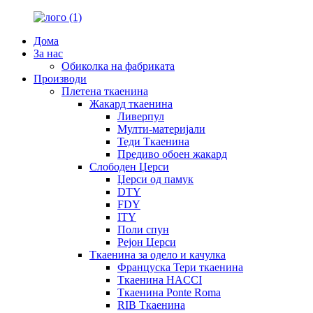
Дома
За нас
Обиколка на фабриката
Производи
Плетена ткаенина
Жакард ткаенина
Ливерпул
Мулти-материјали
Теди Ткаенина
Предиво обоен жакард
Слободен Џерси
Џерси од памук
DTY
FDY
ITY
Поли спун
Рејон Џерси
Ткаенина за одело и качулка
Француска Тери ткаенина
Ткаенина HACCI
Ткаенина Ponte Roma
RIB Ткаенина