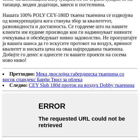
тапацир, модни додатоци, завеси и постелнина.
Нашата 100% POLY CEY-180D ткаена ткаенина се издвојува
од конкуренцијата кога станува збор за квалитетот,
разновидноста и достапноста. Се гордееме што на нашите
клиенти им нудиме производи кои ги надминуваат нивните
очекувања и обезбедуваат нивно задоволство. Не пропуштајте
ја вашата шанса да го искусите протокот на воздух, врвниот
квалитет и ниската цена на оваа најпродавана ткаенина.
Добијте го денес и однесете ги вашите проекти на сосема
ново ниво!
Претходно:
Мека двослојна габердинска ткаенина со
висок спандекс Барби Твил за облека
Следно:
CEY Slub 180d проток на воздух Dobby ткаенина