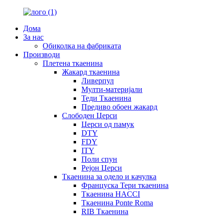
Дома
За нас
Обиколка на фабриката
Производи
Плетена ткаенина
Жакард ткаенина
Ливерпул
Мулти-материјали
Теди Ткаенина
Предиво обоен жакард
Слободен Џерси
Џерси од памук
DTY
FDY
ITY
Поли спун
Рејон Џерси
Ткаенина за одело и качулка
Француска Тери ткаенина
Ткаенина HACCI
Ткаенина Ponte Roma
RIB Ткаенина