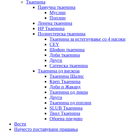
Ткаенина
Памучна ткаенина
Муслин
Поплин
Ленена ткаенина
НР Ткаенина
Полиестерска ткаенина
Ткаенина за истегнување со 4 насоки
CEY
Шифон ткаенина
Доби ткаенина
Други
Сатенска ткаенина
Ткаенина од вискоза
Ткаенина Шалис
Креп Ткаенина
Доби и Жакард
Ткаенина од ликра
Други
Ткаенина од поплин
SLUB Ткаенина
Твил Ткаенина
Обоена предиво
Вести
Најчесто поставувани прашања