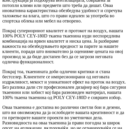
конструкција ја подобрува вентилацијата, совршена за
потопли клими или предмети што треба да дишат. Оваа
иновативна карактеристика обезбедува удобност и спречува
таложење на влага, што го прави идеален за употреба во
спортска облека или мебел на отворено.
Покрај супериорниот квалитет и протокот на воздух, нашата
100% POLY CEY-180D ткаена ткаенина нуди неспоредлива
комбинација на врвен квалитет и ниска цена. Ја разбираме
важноста на обезбедувањето вредност за парите за нашите
клиенти, поради што внимателно ја оценивме цената на овој
производ за да биде достапен без да се загрози неговата
одлична функционалност.
Покрај тоа, ткаенината доби одлични критики и стана
бестселер. Клиентите се импресионирани од неговата
издржливост, мекост и уникатниот ефект на проток на воздух.
Без разлика дали сте професионален дизајнер кој бара сигурни
ткаенини или хобист кој бара разновиден материјал, нашата
100% ткаена ткаенина од POLY CEY-180D е совршен избор.
Оваа ткаенина е достапна во различни светли бои и дезени,
што ви овозможува да ја ослободите вашата креативност и да
ги претворите вашите проекти во уметнички дела.
Разновидноста на оваа ткаенина ја прави погодна за широк
опсег на апликации, вклучувајќи, но не ограничувајќи се на