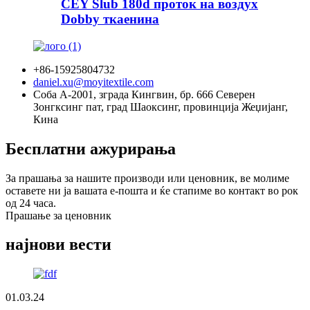
CEY Slub 180d проток на воздух
Dobby ткаенина
+86-15925804732
daniel.xu@moyitextile.com
Соба А-2001, зграда Кингвин, бр. 666 Северен
Зонгксинг пат, град Шаоксинг, провинција Жеџијанг,
Кина
Бесплатни ажурирања
За прашања за нашите производи или ценовник, ве молиме
оставете ни ја вашата е-пошта и ќе стапиме во контакт во рок
од 24 часа.
Прашање за ценовник
најнови вести
01.03.24