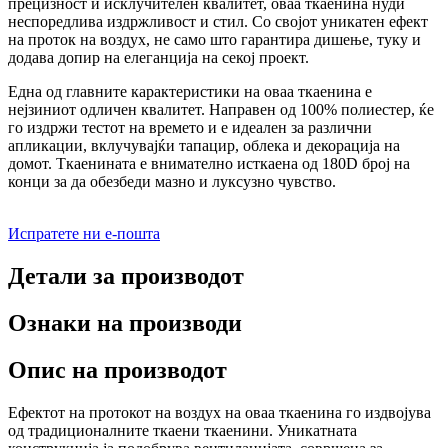
прецизност и исклучителен квалитет, оваа ткаенина нуди
неспоредлива издржливост и стил. Со својот уникатен ефект
на проток на воздух, не само што гарантира дишење, туку и
додава допир на елеганција на секој проект.
Една од главните карактеристики на оваа ткаенина е
нејзиниот одличен квалитет. Направен од 100% полиестер, ќе
го издржи тестот на времето и е идеален за различни
апликации, вклучувајќи тапацир, облека и декорација на
домот. Ткаенината е внимателно исткаена од 180D број на
конци за да обезбеди мазно и луксузно чувство.
Испратете ни е-пошта
Детали за производот
Ознаки на производи
Опис на производот
Ефектот на протокот на воздух на оваа ткаенина го издвојува
од традиционалните ткаени ткаенини. Уникатната